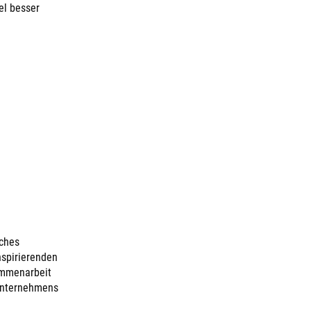
el besser
iches
nspirierenden
ammenarbeit
 Unternehmens