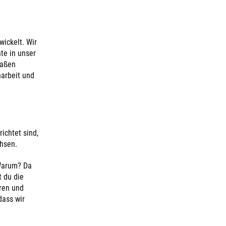
ickelt. Wir
te in unser
maßen
narbeit und
ichtet sind,
hsen.
 Warum? Da
 du die
ren und
dass wir