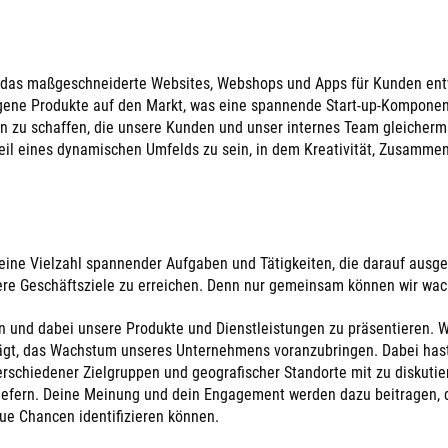
, das maßgeschneiderte Websites, Webshops und Apps für Kunden entw
igene Produkte auf den Markt, was eine spannende Start-up-Komponen
gen zu schaffen, die unsere Kunden und unser internes Team gleicher
 Teil eines dynamischen Umfelds zu sein, in dem Kreativität, Zusamme
ine Vielzahl spannender Aufgaben und Tätigkeiten, die darauf ausger
ere Geschäftsziele zu erreichen. Denn nur gemeinsam können wir wac
en und dabei unsere Produkte und Dienstleistungen zu präsentieren.
iträgt, das Wachstum unseres Unternehmens voranzubringen. Dabei hast
rschiedener Zielgruppen und geografischer Standorte mit zu diskutie
liefern. Deine Meinung und dein Engagement werden dazu beitragen, 
ue Chancen identifizieren können.