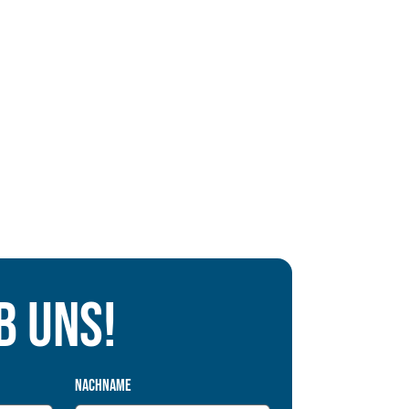
b uns!
Nachname