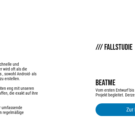
/// FALLSTUDIE
schnelle und
 wird oft als die
 , sowohl Android- als
u erstellen.
BeatMe
eiten eng mit unseren
Vom ersten Entwurf bis
en, die exakt auf ihre
Projekt begleitet. Derze
ir umfassende
Zur 
n regelmäßige